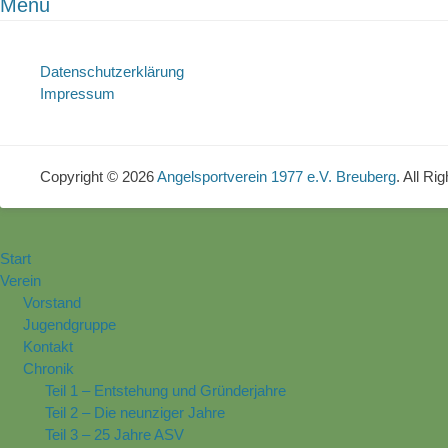
Menu
Datenschutzerklärung
Impressum
Copyright © 2026
Angelsportverein 1977 e.V. Breuberg
. All Ri
Start
Verein
Vorstand
Jugendgruppe
Kontakt
Chronik
Teil 1 – Entstehung und Gründerjahre
Teil 2 – Die neunziger Jahre
Teil 3 – 25 Jahre ASV