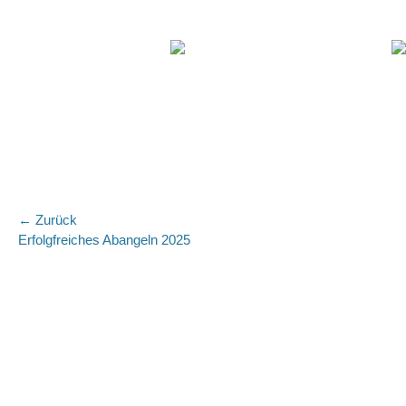
Beitragsnavigation
← Zurück
Vorhergehender
Nä
Erfolgfreiches Abangeln 2025
Beitrag:
Bei