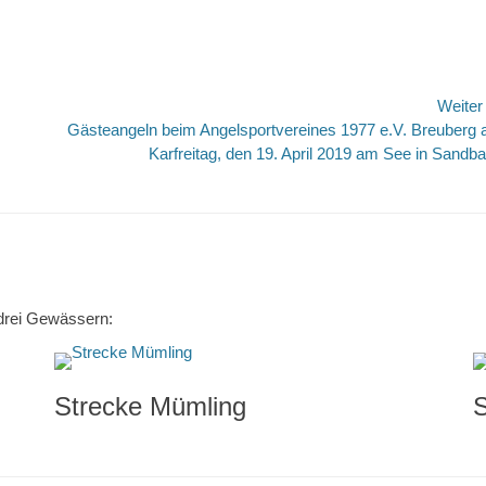
Weite
Nächster
Gästeangeln beim Angelsportvereines 1977 e.V. Breuberg
Beitrag:
Karfreitag, den 19. April 2019 am See in Sandb
n drei Gewässern:
Strecke Mümling
S