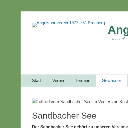
Ang
... mehr als
Primärmenu
Weiter
Start
Verein
Termine
Gewässer
zum
Inhalt
Sandbacher See
Der Sandbacher See gehört zu unseren Vereins