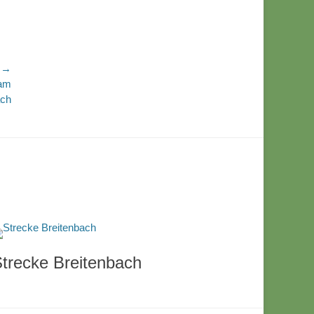
r →
 am
ach
trecke Breitenbach