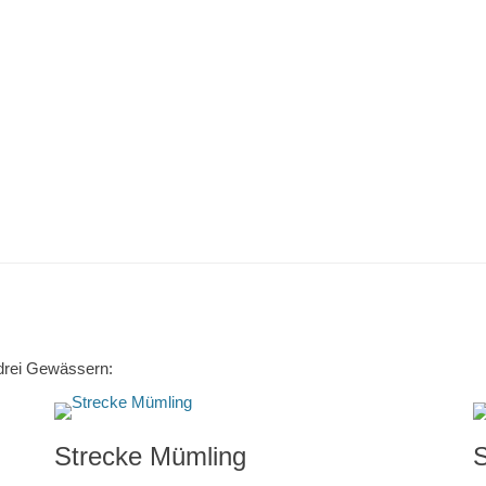
n drei Gewässern:
Strecke Mümling
S