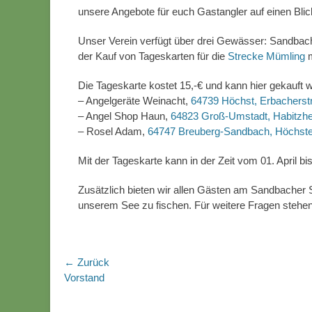
unsere Angebote für euch Gastangler auf einen Bl
Unser Verein verfügt über drei Gewässer: Sandbach
der Kauf von Tageskarten für die
Strecke Mümling
m
Die Tageskarte kostet 15,-€ und kann hier gekauft 
– Angelgeräte Weinacht,
64739 Höchst, Erbacherst
– Angel Shop Haun,
64823 Groß-Umstadt, Habitzhei
– Rosel Adam,
64747 Breuberg-Sandbach, Höchster
Mit der Tageskarte kann in der Zeit vom 01. April b
Zusätzlich bieten wir allen Gästen am Sandbacher 
unserem See zu fischen. Für weitere Fragen stehen
Beitragsnavigation
← Zurück
Vorhergehender
Vorstand
Beitrag: