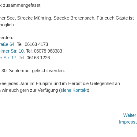
ick zusammengefasst.
er See, Strecke Mümling, Strecke Breitenbach. Für euch Gäste ist
öglich.
werden:
raße 64
, Tel. 06163 4173
mer Str. 10
, Tel. 06078 968383
 Str. 17
, Tel. 06163 1226
is 30. September gefischt werden.
See jedes Jahr im Frühjahr und im Herbst die Gelegenheit an
 wir euch gern zur Verfügung (
siehe Kontakt
).
Weite
Nächster
Impress
Beitrag: