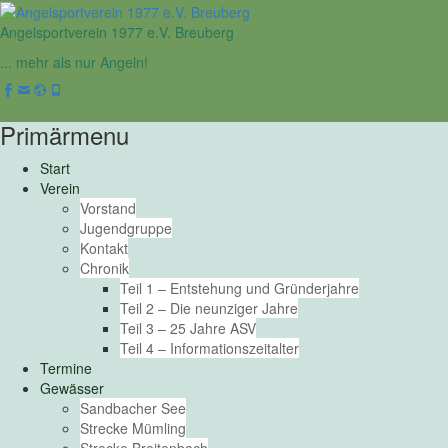
Angelsportverein 1977 e.V. Breuberg
... mehr als nur Angeln!
Facebook
Email
Website
Phone
Primärmenu
Weiter
Start
zum
Verein
Inhalt
Vorstand
Jugendgruppe
Kontakt
Chronik
Teil 1 – Entstehung und Gründerjahre
Teil 2 – Die neunziger Jahre
Teil 3 – 25 Jahre ASV
Teil 4 – Informationszeitalter
Termine
Gewässer
Sandbacher See
Strecke Mümling