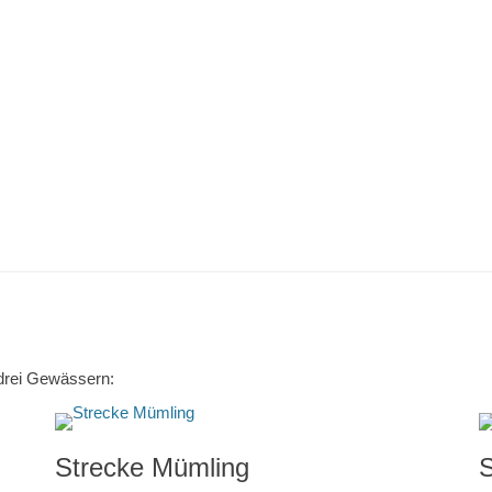
n drei Gewässern:
Strecke Mümling
S