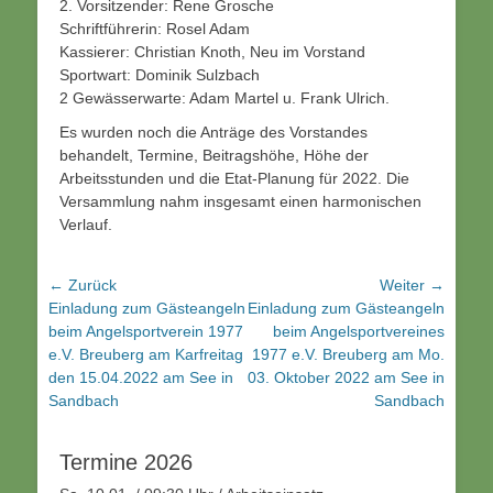
2. Vorsitzender: Rene Grosche
Schriftführerin: Rosel Adam
Kassierer: Christian Knoth, Neu im Vorstand
Sportwart: Dominik Sulzbach
2 Gewässerwarte: Adam Martel u. Frank Ulrich.
Es wurden noch die Anträge des Vorstandes
behandelt, Termine, Beitragshöhe, Höhe der
Arbeitsstunden und die Etat-Planung für 2022. Die
Versammlung nahm insgesamt einen harmonischen
Verlauf.
Beitragsnavigation
← Zurück
Weiter →
Vorhergehender
Nächster
Einladung zum Gästeangeln
Einladung zum Gästeangeln
Beitrag:
Beitrag:
beim Angelsportverein 1977
beim Angelsportvereines
e.V. Breuberg am Karfreitag
1977 e.V. Breuberg am Mo.
den 15.04.2022 am See in
03. Oktober 2022 am See in
Sandbach
Sandbach
Termine 2026