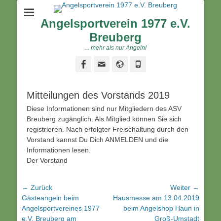
Angelsportverein 1977 e.V.
Breuberg
... mehr als nur Angeln!
Facebook
Email
Website
Phone
Mitteilungen des Vorstands 2019
Diese Informationen sind nur Mitgliedern des ASV
Breuberg zugänglich. Als Mitglied können Sie sich
registrieren. Nach erfolgter Freischaltung durch den
Vorstand kannst Du Dich ANMELDEN und die
Informationen lesen.
Der Vorstand
Beitragsnavigation
← Zurück
Weiter →
Vorhergehender
Nächster
Gästeangeln beim
Hausmesse am 13.04.2019
Beitrag:
Beitrag:
Angelsportvereines 1977
beim Angelshop Haun in
e.V. Breuberg am
Groß-Umstadt