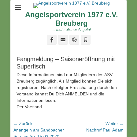
Angelsportverein 1977 e.V.
Breuberg
... mehr als nur Angeln!
Facebook
Email
Website
Phone
Fangmeldung – Saisoneröffnung mit
Superfisch
Diese Informationen sind nur Mitgliedern des ASV
Breuberg zugänglich. Als Mitglied können Sie sich
registrieren. Nach erfolgter Freischaltung durch den
Vorstand kannst Du Dich ANMELDEN und die
Informationen lesen.
Der Vorstand
Beitragsnavigation
← Zurück
Weiter →
Vorhergehender
Nächster
Anangeln am Sandbacher
Nachruf Paul Adam
Beitrag:
Beitrag:
See am So. 15.03.2020