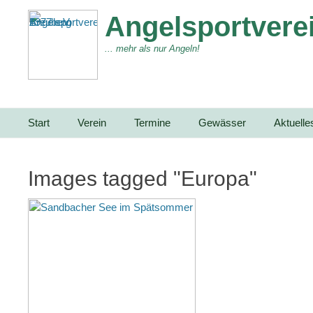
Angelsportverei
... mehr als nur Angeln!
Primärmenu
Weiter
Start
Verein
Termine
Gewässer
Aktuelle
zum
Inhalt
Images tagged "Europa"