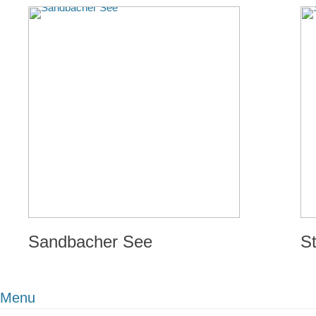
Sandbacher See
S
Menu